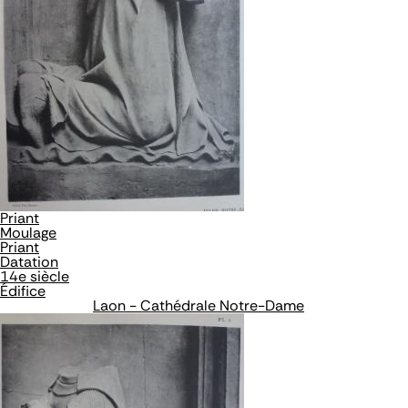
Priant
Moulage
Priant
Datation
14e siècle
Édifice
Laon - Cathédrale Notre-Dame