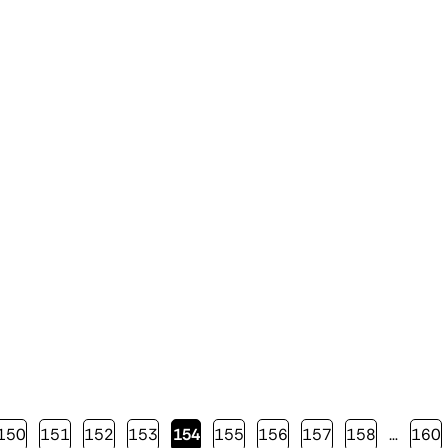
Page
150
Page
151
Page
152
Page
153
Page
154
Page
155
Page
156
Page
157
Page
158
…
Page
160