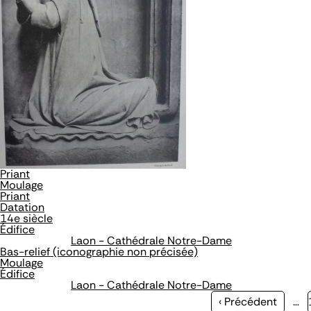
Priant
Moulage
Priant
Datation
14e siècle
Édifice
Laon - Cathédrale Notre-Dame
Bas-relief (iconographie non précisée)
Moulage
Édifice
Laon - Cathédrale Notre-Dame
Page
‹ Précédent
…