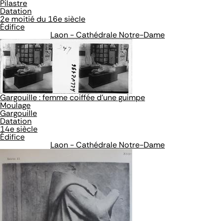
Pilastre
Datation
2e moitié du 16e siècle
Édifice
Laon - Cathédrale Notre-Dame
Gargouille : femme coiffée d'une guimpe
Moulage
Gargouille
Datation
14e siècle
Édifice
Laon - Cathédrale Notre-Dame