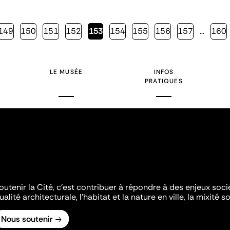
Page
149
Page
150
Page
151
Page
152
Page
153
Page
154
Page
155
Page
156
Page
157
…
Page
160
courante
LE MUSÉE
INFOS
PRATIQUES
outenir la Cité, c'est contribuer à répondre à des enjeux soc
ualité architecturale, l'habitat et la nature en ville, la mixité so
Nous soutenir