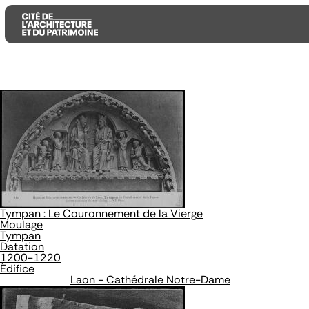
Aller
Aller
Aller
au
au
à
contenu
menu
la
principal
principal
recherche
Tympan : Le Couronnement de la Vierge
Moulage
Tympan
Datation
1200-1220
Édifice
Laon - Cathédrale Notre-Dame