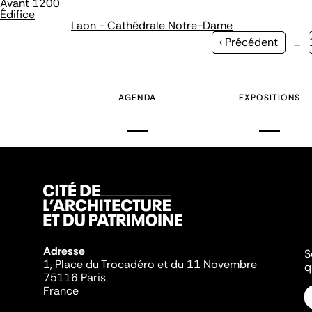
Avant 1200
Édifice
Laon - Cathédrale Notre-Dame
Page
‹ Précédent
…
précédente
AGENDA
EXPOSITIONS
Adresse
S
1, Place du Trocadéro et du 11 Novembre
q
75116 Paris
France