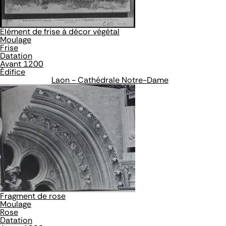
Elément de frise à décor végétal
Moulage
Frise
Datation
Avant 1200
Édifice
Laon - Cathédrale Notre-Dame
Fragment de rose
Moulage
Rose
Datation