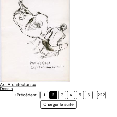
Ars Architectonica
Dessin
Page
‹ Précédent
Page
1
Page
2
Page
3
Page
4
Page
5
Page
6
…
Page
222
précédente
courante
Page
Charger la suite
suivante