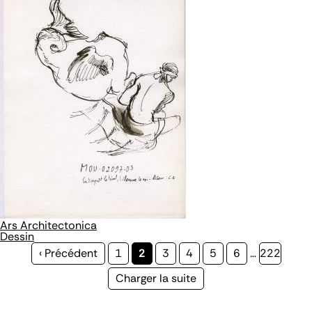
Ars Architectonica
Dessin
Page
‹ Précédent
Page
1
Page
2
Page
3
Page
4
Page
5
Page
6
…
Page
222
précédente
courante
Page
Charger la suite
suivante