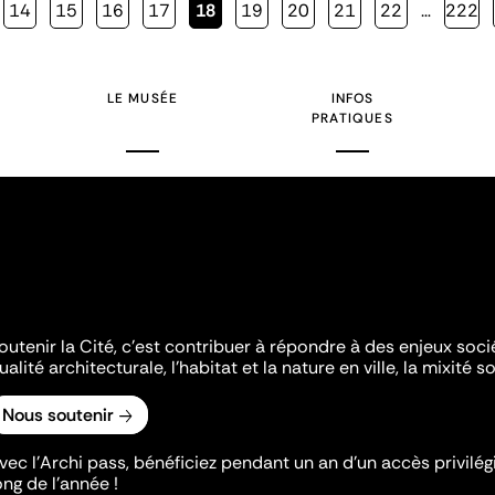
Page
14
Page
15
Page
16
Page
17
Page
18
Page
19
Page
20
Page
21
Page
22
…
Page
222
courante
LE MUSÉE
INFOS
PRATIQUES
outenir la Cité, c'est contribuer à répondre à des enjeux soc
ualité architecturale, l'habitat et la nature en ville, la mixité so
Nous soutenir
vec l’Archi pass, bénéficiez pendant un an d’un accès privilégi
ong de l’année !