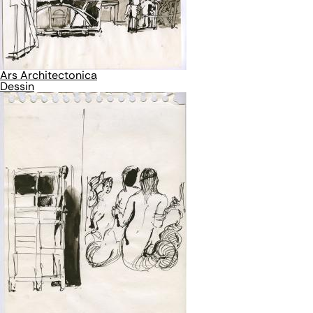
Ars Architectonica
Dessin