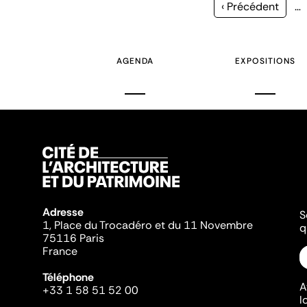
Page
‹ Précédent
…
précédente
AGENDA
EXPOSITIONS
Adresse
S
1, Place du Trocadéro et du 11 Novembre
q
75116 Paris
France
Téléphone
A
+33 1 58 51 52 00
l