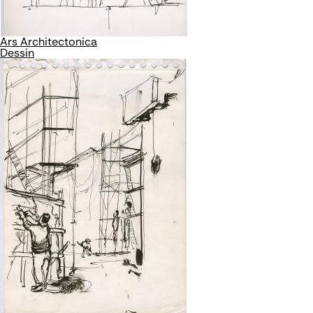
Ars Architectonica
Dessin