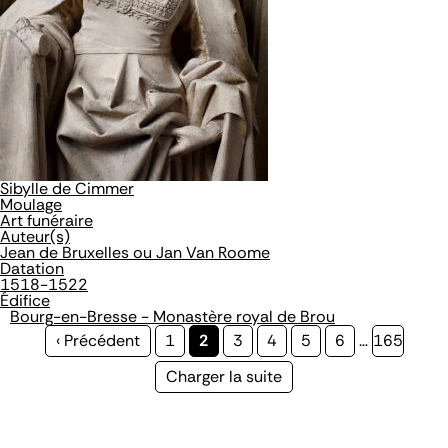
Sibylle de Cimmer
Moulage
Art funéraire
Auteur(s)
Jean de Bruxelles ou Jan Van Roome
Datation
1518-1522
Édifice
Bourg-en-Bresse - Monastère royal de Brou
Page
‹ Précédent
Page
1
Page
2
Page
3
Page
4
Page
5
Page
6
…
Page
165
précédente
courante
Page
Charger la suite
suivante