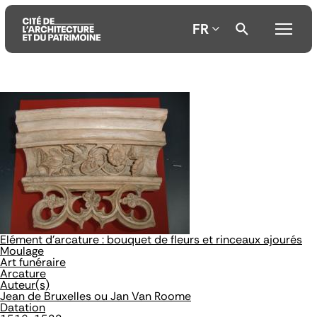
FR
Aller
Aller
Aller
au
au
à
contenu
menu
la
principal
principal
recherche
Elément d'arcature : bouquet de fleurs et rinceaux ajourés
Moulage
Art funéraire
Arcature
Auteur(s)
Jean de Bruxelles ou Jan Van Roome
Datation