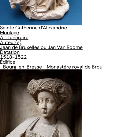
Sainte Catherine d'Alexandrie
Moulage
Art funéraire
Auteur(s)
Jean de Bruxelles ou Jan Van Roome
Datation
1518-1522
Édifice
Bourg-en-Bresse - Monastère royal de Brou