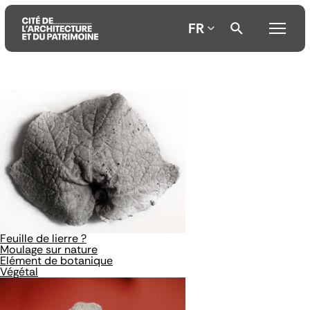
FR
Aller
Aller
Aller
au
au
à
contenu
menu
la
principal
principal
recherche
Feuille de lierre ?
Moulage sur nature
Elément de botanique
Végétal