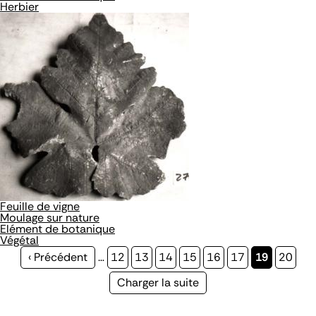
Herbier
Feuille de vigne
Moulage sur nature
Elément de botanique
Végétal
Page
‹ Précédent
…
Page
12
Page
13
Page
14
Page
15
Page
16
Page
17
Page
19
Page
20
précédente
courante
Page
Charger la suite
suivante