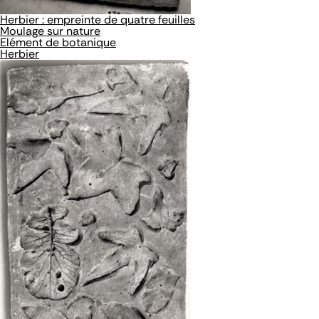
Herbier : empreinte de quatre feuilles
Moulage sur nature
Elément de botanique
Herbier