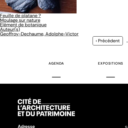
Feuille de platane ?
Moulage sur nature
Elément de botanique
Auteur(s)
Geoffroy-Dechaume, Adolphe-Victor
Page
‹ Précédent
précédente
AGENDA
EXPOSITIONS
Adresse
S