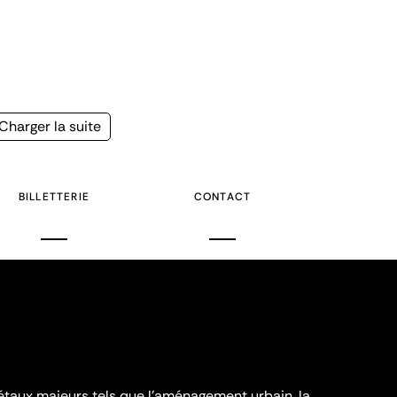
Page
Charger la suite
suivante
BILLETTERIE
CONTACT
iétaux majeurs tels que l'aménagement urbain, la