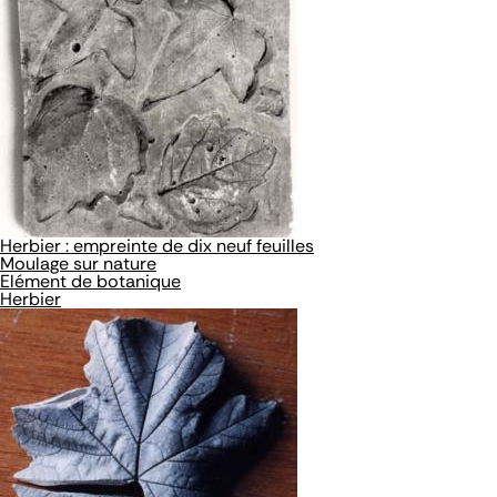
Herbier : empreinte de dix neuf feuilles
Moulage sur nature
Elément de botanique
Herbier