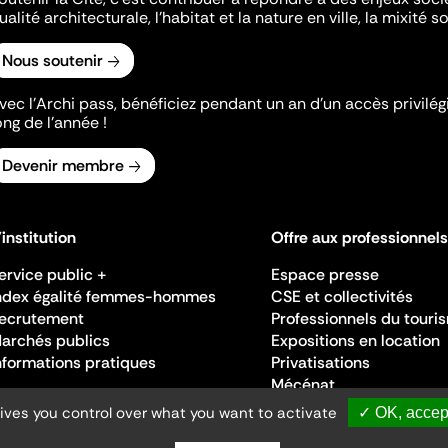
ualité architecturale, l'habitat et la nature en ville, la mixité so
Nous soutenir
vec l’Archi pass, bénéficiez pendant un an d’un accès privilégi
ong de l’année !
Devenir membre
'institution
Offre aux professionnels
ervice public +
Espace presse
ndex égalité femmes-hommes
CSE et collectivités
ecrutement
Professionnels du touri
archés publics
Expositions en location
nformations pratiques
Privatisations
Mécénat
gives you control over what you want to activate
✓ OK, accept