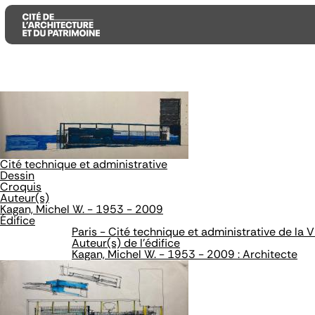
Aller
Aller
Aller
au
au
à
contenu
menu
la
principal
principal
recherche
Cité technique et administrative
Dessin
Croquis
Auteur(s)
Kagan, Michel W. - 1953 - 2009
Édifice
Paris - Cité technique et administrative de la Vi
Auteur(s) de l'édifice
Kagan, Michel W. - 1953 - 2009 : Architecte