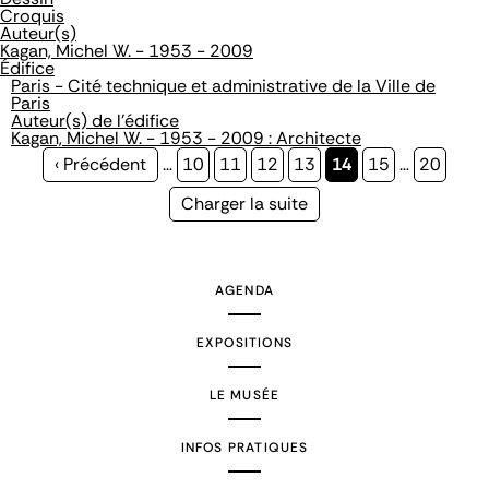
Croquis
Auteur(s)
Kagan, Michel W. - 1953 - 2009
Édifice
Paris - Cité technique et administrative de la Ville de
Paris
Auteur(s) de l'édifice
Kagan, Michel W. - 1953 - 2009 : Architecte
Page
‹ Précédent
…
Page
10
Page
11
Page
12
Page
13
Page
14
Page
15
…
Page
20
précédente
courante
Page
Charger la suite
suivante
AGENDA
EXPOSITIONS
LE MUSÉE
INFOS PRATIQUES