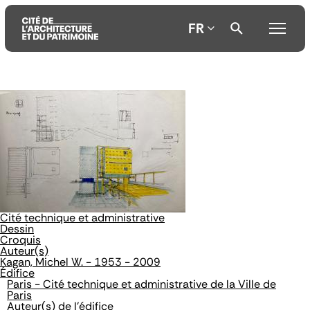
FR
Aller
Aller
Aller
au
au
à
contenu
menu
la
principal
principal
recherche
Cité technique et administrative
Dessin
Croquis
Auteur(s)
Kagan, Michel W. - 1953 - 2009
Édifice
Paris - Cité technique et administrative de la Ville de
Paris
Auteur(s) de l'édifice