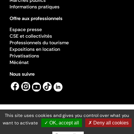
Marchés publics
Informations pratiques
Offre aux professionnels
Espace presse
CSE et collectivités
Professionnels du tourisme
Expositions en location
Privatisations
Mécénat
Nous suivre
This site uses cookies and gives you control over what you
Mentions légales
Gestion des cookies
want to activate
✓ OK, accept all
✗ Deny all cookies
Accessibilité numérique
Ministère de la Culture ©2026
- Cité de l'architecture et du patrimoine