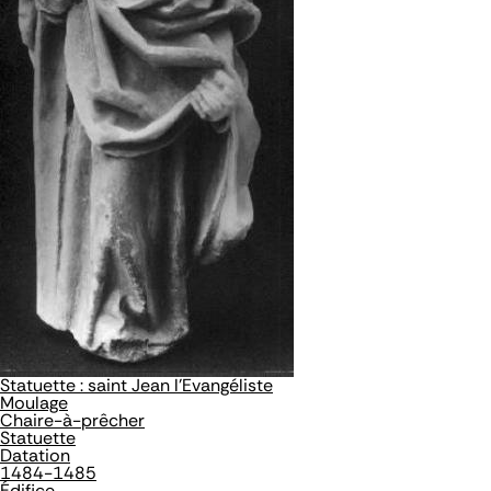
Statuette : saint Jean l'Evangéliste
Moulage
Chaire-à-prêcher
Statuette
Datation
1484-1485
Édifice