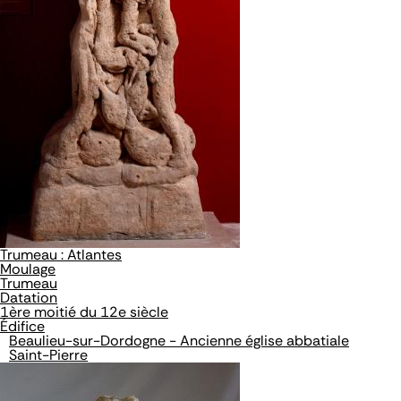
Trumeau : Atlantes
Moulage
Trumeau
Datation
1ère moitié du 12e siècle
Édifice
Beaulieu-sur-Dordogne - Ancienne église abbatiale
Saint-Pierre