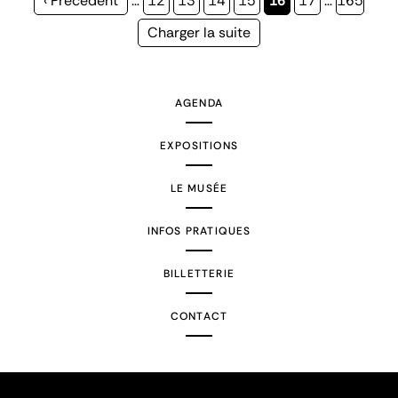
Page
‹ Précédent
…
Page
12
Page
13
Page
14
Page
15
Page
16
Page
17
…
Page
165
précédente
courante
Page
Charger la suite
suivante
AGENDA
EXPOSITIONS
LE MUSÉE
INFOS PRATIQUES
BILLETTERIE
CONTACT