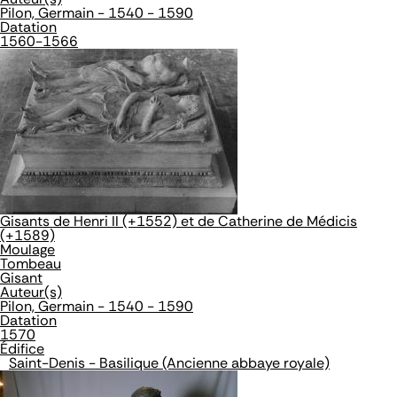
Pilon, Germain - 1540 - 1590
Datation
1560-1566
Gisants de Henri II (+1552) et de Catherine de Médicis
(+1589)
Moulage
Tombeau
Gisant
Auteur(s)
Pilon, Germain - 1540 - 1590
Datation
1570
Édifice
Saint-Denis - Basilique (Ancienne abbaye royale)