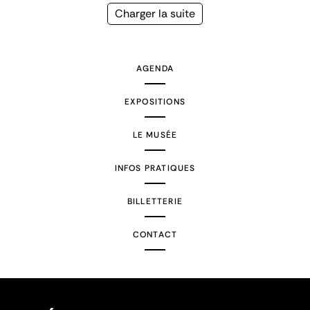
précédente
courante
Page
Charger la suite
suivante
AGENDA
EXPOSITIONS
LE MUSÉE
INFOS PRATIQUES
BILLETTERIE
CONTACT