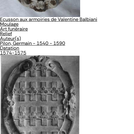
Ecusson aux armoiries de Valentine Balbiani
Moulage
Art funéraire
Relief
Auteur(s)
Pilon, Germain - 1540 - 1590
Datation
1574-1575