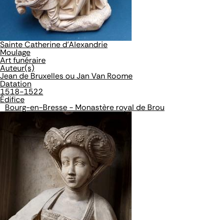
Sainte Catherine d'Alexandrie
Moulage
Art funéraire
Auteur(s)
Jean de Bruxelles ou Jan Van Roome
Datation
1518-1522
Édifice
Bourg-en-Bresse - Monastère royal de Brou