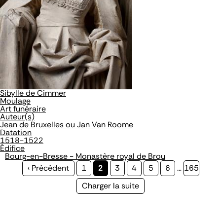
Sibylle de Cimmer
Moulage
Art funéraire
Auteur(s)
Jean de Bruxelles ou Jan Van Roome
Datation
1518-1522
Édifice
Bourg-en-Bresse - Monastère royal de Brou
Page
‹ Précédent
Page
1
Page
2
Page
3
Page
4
Page
5
Page
6
…
Page
165
précédente
courante
Page
Charger la suite
suivante