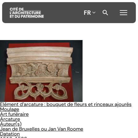
FR
Aller
Aller
Aller
au
au
à
contenu
menu
la
principal
principal
recherche
Elément d'arcature : bouquet de fleurs et rinceaux ajourés
Moulage
Art funéraire
Arcature
Auteur(s)
Jean de Bruxelles ou Jan Van Roome
Datation