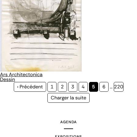
Ars Architectonica
Dessin
Page
‹ Précédent
Page
1
Page
2
Page
3
Page
4
Page
5
Page
6
…
Page
220
précédente
courante
Page
Charger la suite
suivante
AGENDA
EXPOSITIONS