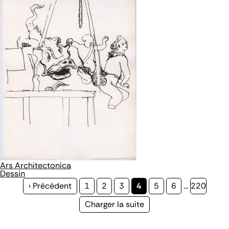
Ars Architectonica
Dessin
Page
‹ Précédent
Page
1
Page
2
Page
3
Page
4
Page
5
Page
6
…
Page
220
précédente
courante
Page
Charger la suite
suivante