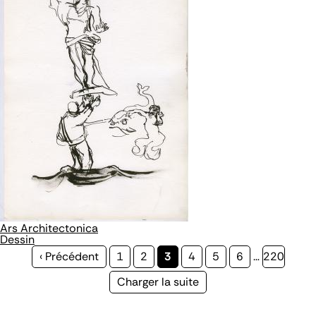
Ars Architectonica
Dessin
Page
‹ Précédent
Page
1
Page
2
Page
3
Page
4
Page
5
Page
6
…
Page
220
précédente
courante
Page
Charger la suite
suivante