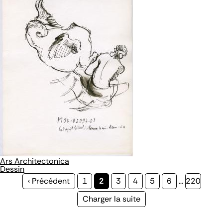
Ars Architectonica
Dessin
Page
‹ Précédent
Page
1
Page
2
Page
3
Page
4
Page
5
Page
6
…
Page
220
précédente
courante
Page
Charger la suite
suivante