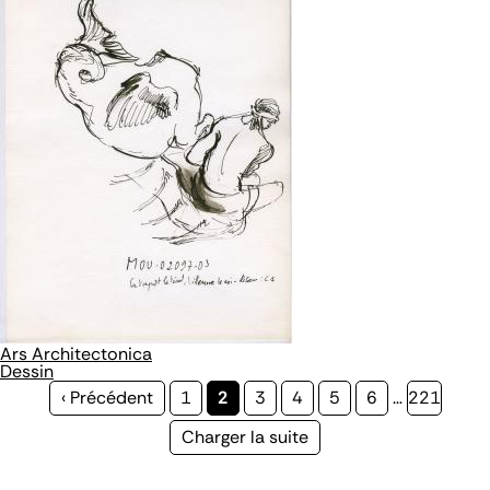
Ars Architectonica
Dessin
Page
‹ Précédent
Page
1
Page
2
Page
3
Page
4
Page
5
Page
6
…
Page
221
précédente
courante
Page
Charger la suite
suivante