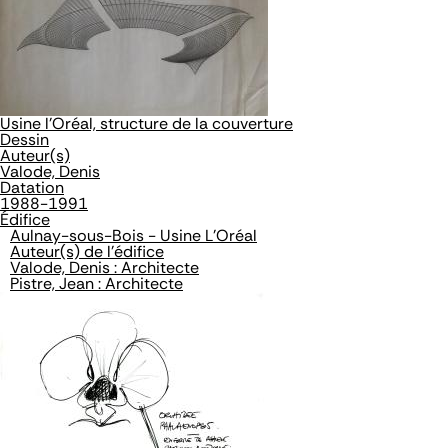
Usine l'Oréal, structure de la couverture
Dessin
Auteur(s)
Valode, Denis
Datation
1988-1991
Édifice
Aulnay-sous-Bois - Usine L'Oréal
Auteur(s) de l'édifice
Valode, Denis : Architecte
Pistre, Jean : Architecte