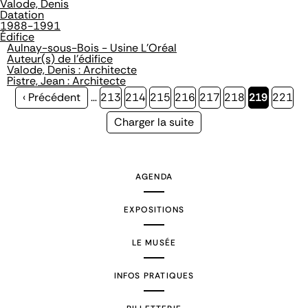
Valode, Denis
Datation
1988-1991
Édifice
Aulnay-sous-Bois - Usine L'Oréal
Auteur(s) de l'édifice
Valode, Denis : Architecte
Pistre, Jean : Architecte
Page
‹ Précédent
…
Page
213
Page
214
Page
215
Page
216
Page
217
Page
218
Page
219
Page
221
précédente
courante
Page
Charger la suite
suivante
AGENDA
EXPOSITIONS
LE MUSÉE
INFOS PRATIQUES