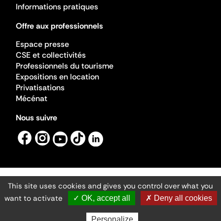
Informations pratiques
Offre aux professionnels
Espace presse
CSE et collectivités
Professionnels du tourisme
Expositions en location
Privatisations
Mécénat
Nous suivre
This site uses cookies and gives you control over what you
Mentions légales
Gestion des cookies
want to activate
✓ OK, accept all
✗ Deny all cookies
Accessibilité numérique
Ministère de la Culture ©2026
- Cité de l'architecture et du patrimoine
Personalize