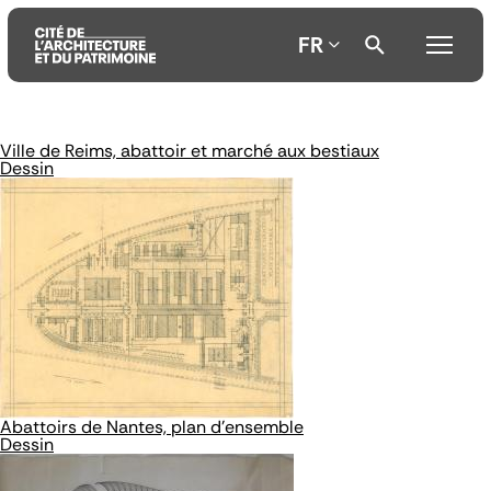
FR
Ville de Reims, abattoir et marché aux bestiaux
Aller
Aller
Aller
Dessin
au
au
à
contenu
menu
la
principal
principal
recherche
Abattoirs de Nantes, plan d'ensemble
Dessin