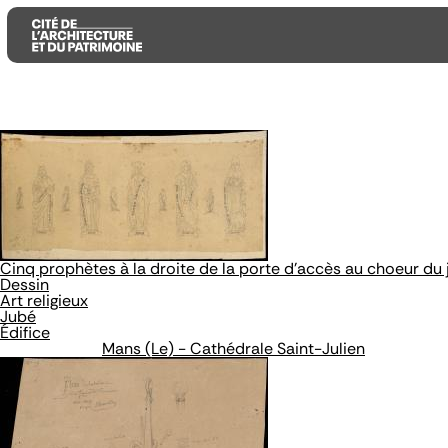
Aller
Aller
Aller
au
au
à
contenu
menu
la
principal
principal
recherche
Cinq prophètes à la droite de la porte d'accès au choeur du 
Dessin
Art religieux
Jubé
Édifice
Mans (Le) - Cathédrale Saint-Julien