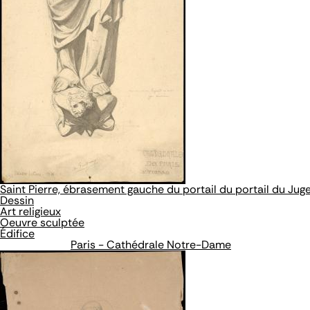
Saint Pierre, ébrasement gauche du portail du portail du Jug
Dessin
Art religieux
Oeuvre sculptée
Édifice
Paris - Cathédrale Notre-Dame