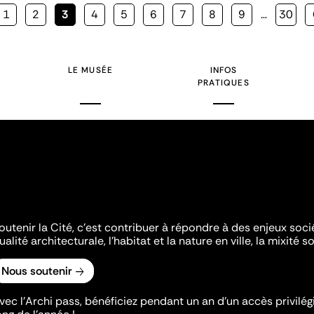
Page
1
Page
2
Page
3
Page
4
Page
5
Page
6
Page
7
Page
8
Page
9
…
Page
30
courante
LE MUSÉE
INFOS
PRATIQUES
outenir la Cité, c'est contribuer à répondre à des enjeux soc
ualité architecturale, l'habitat et la nature en ville, la mixité so
Nous soutenir
vec l’Archi pass, bénéficiez pendant un an d’un accès privilégi