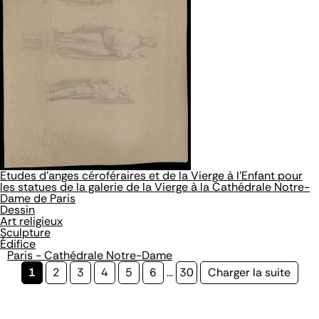
Etudes d'anges céroféraires et de la Vierge à l'Enfant pour
les statues de la galerie de la Vierge à la Cathédrale Notre-
Dame de Paris
Dessin
Art religieux
Sculpture
Édifice
Paris - Cathédrale Notre-Dame
Page
1
Page
2
Page
3
Page
4
Page
5
Page
6
…
Page
30
Page
Charger la suite
courante
suivante