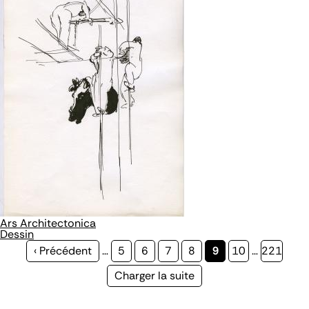
Ars Architectonica
Dessin
Page
‹ Précédent
…
Page
5
Page
6
Page
7
Page
8
Page
9
Page
10
…
Page
221
précédente
courante
Page
Charger la suite
suivante