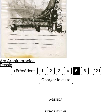
Ars Architectonica
Dessin
Page
‹ Précédent
Page
1
Page
2
Page
3
Page
4
Page
5
Page
6
…
Page
221
précédente
courante
Page
Charger la suite
suivante
AGENDA
EXPOSITIONS