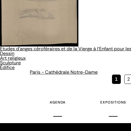
Etudes d'anges céroféraires et de la Vierge à l'Enfant pour l
Dessin
Art religieux
Sculpture
Édifice
Paris - Cathédrale Notre-Dame
Page
1
P
2
couran
AGENDA
EXPOSITIONS