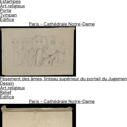
Estampes
Art religieux
Porte
Tympan
Édifice
Paris - Cathédrale Notre-Dame
Pèsement des âmes, linteau supérieur du portail du Jugement
Dessin
Art religieux
Relief
Édifice
Paris - Cathédrale Notre-Dame