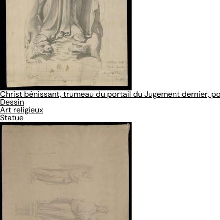
Christ bénissant, trumeau du portail du Jugement dernier, po
Dessin
Art religieux
Statue