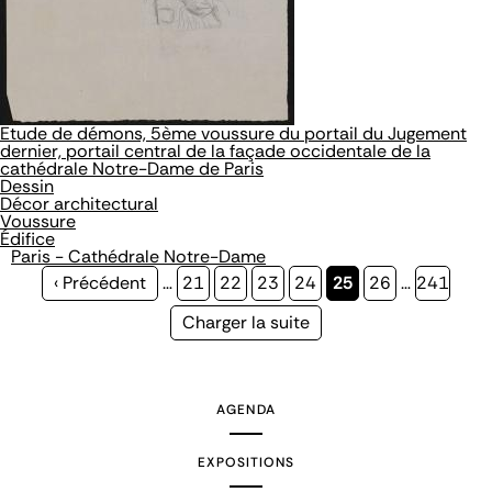
Etude de démons, 5ème voussure du portail du Jugement
dernier, portail central de la façade occidentale de la
cathédrale Notre-Dame de Paris
Dessin
Décor architectural
Voussure
Édifice
Paris - Cathédrale Notre-Dame
Page
‹ Précédent
…
Page
21
Page
22
Page
23
Page
24
Page
25
Page
26
…
Page
241
précédente
courante
Page
Charger la suite
suivante
AGENDA
EXPOSITIONS