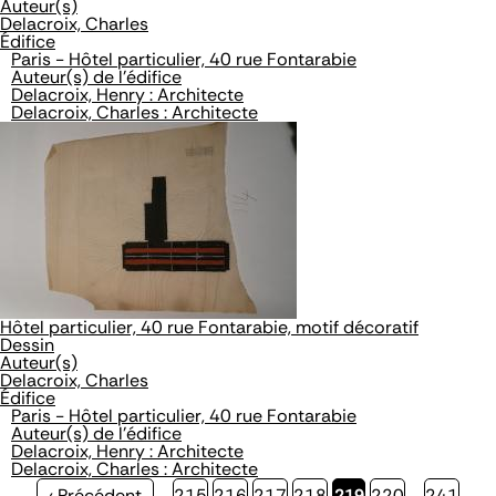
Auteur(s)
Delacroix, Charles
Édifice
Paris - Hôtel particulier, 40 rue Fontarabie
Auteur(s) de l'édifice
Delacroix, Henry : Architecte
Delacroix, Charles : Architecte
Hôtel particulier, 40 rue Fontarabie, motif décoratif
Dessin
Auteur(s)
Delacroix, Charles
Édifice
Paris - Hôtel particulier, 40 rue Fontarabie
Auteur(s) de l'édifice
Delacroix, Henry : Architecte
Delacroix, Charles : Architecte
Page
‹ Précédent
…
Page
215
Page
216
Page
217
Page
218
Page
219
Page
220
…
Page
241