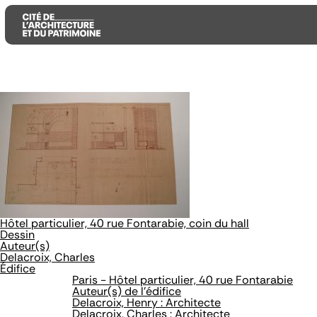
Aller
Aller
Aller
au
au
à
contenu
menu
la
principal
principal
recherche
Hôtel particulier, 40 rue Fontarabie, coin du hall
Dessin
Auteur(s)
Delacroix, Charles
Édifice
Paris - Hôtel particulier, 40 rue Fontarabie
Auteur(s) de l'édifice
Delacroix, Henry : Architecte
Delacroix, Charles : Architecte