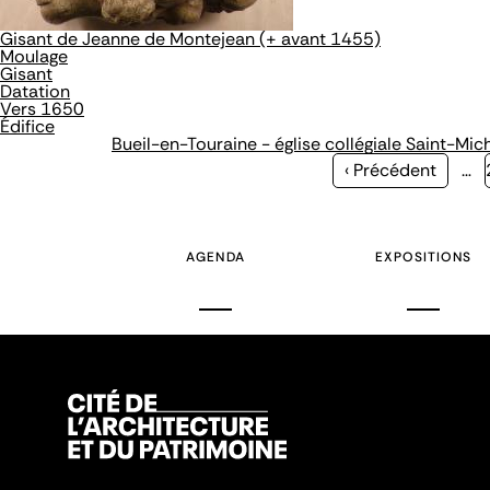
Gisant de Jeanne de Montejean (+ avant 1455)
Moulage
Gisant
Datation
Vers 1650
Édifice
Bueil-en-Touraine - église collégiale Saint-Mic
Page
‹ Précédent
…
précédente
AGENDA
EXPOSITIONS