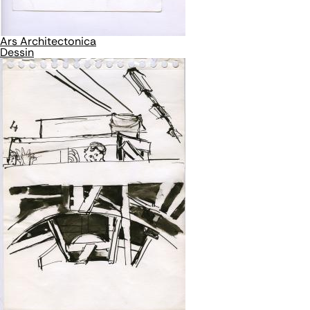
Ars Architectonica
Dessin