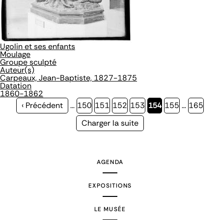
Ugolin et ses enfants
Moulage
Groupe sculpté
Auteur(s)
Carpeaux, Jean-Baptiste, 1827-1875
Datation
1860-1862
Page
‹ Précédent
…
Page
150
Page
151
Page
152
Page
153
Page
154
Page
155
…
Page
165
précédente
courante
Page
Charger la suite
suivante
AGENDA
EXPOSITIONS
LE MUSÉE