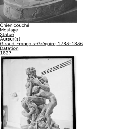
Chien couché
Moulage
Statue
Auteur(s)
Giraud, François-Grégoire, 1783-1836
Datation
1827