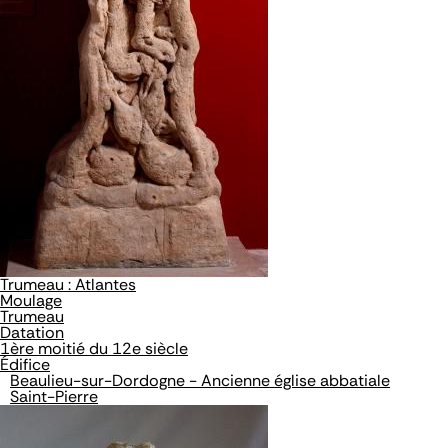
Trumeau : Atlantes
Moulage
Trumeau
Datation
1ère moitié du 12e siècle
Édifice
Beaulieu-sur-Dordogne - Ancienne église abbatiale
Saint-Pierre