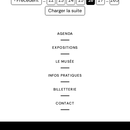
Page
‹ Précédent
…
Page
12
Page
13
Page
14
Page
15
Page
16
Page
17
…
Page
165
précédente
courante
Page
Charger la suite
suivante
AGENDA
EXPOSITIONS
LE MUSÉE
INFOS PRATIQUES
BILLETTERIE
CONTACT