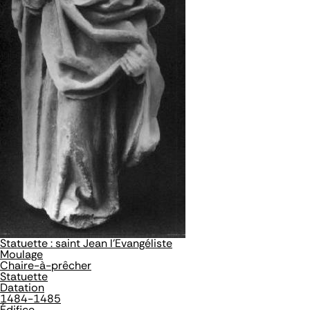
Statuette : saint Jean l'Evangéliste
Moulage
Chaire-à-prêcher
Statuette
Datation
1484-1485
Édifice