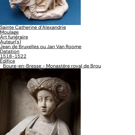
Sainte Catherine d'Alexandrie
Moulage
Art funéraire
Auteur(s)
Jean de Bruxelles ou Jan Van Roome
Datation
1518-1522
Édifice
Bourg-en-Bresse - Monastère royal de Brou