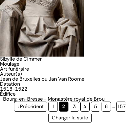
Sibylle de Cimmer
Moulage
Art funéraire
Auteur(s)
Jean de Bruxelles ou Jan Van Roome
Datation
1518-1522
Édifice
Bourg-en-Bresse - Monastère royal de Brou
Page
‹ Précédent
Page
1
Page
2
Page
3
Page
4
Page
5
Page
6
…
Page
157
précédente
courante
Page
Charger la suite
suivante