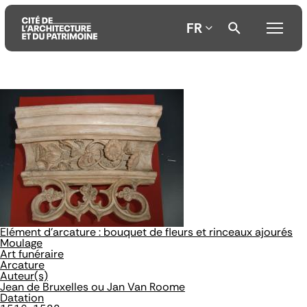
FR
Aller
Aller
Aller
au
au
à
contenu
menu
la
principal
principal
recherche
Elément d'arcature : bouquet de fleurs et rinceaux ajourés
Moulage
Art funéraire
Arcature
Auteur(s)
Jean de Bruxelles ou Jan Van Roome
Datation