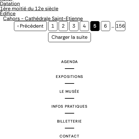
Datation
1ère moitié du 12e siècle
Édifice
Cahors - Cathédrale Saint-Etienne
Page
‹ Précédent
Page
1
Page
2
Page
3
Page
4
Page
5
Page
6
…
Page
156
précédente
courante
Page
Charger la suite
suivante
AGENDA
EXPOSITIONS
LE MUSÉE
INFOS PRATIQUES
BILLETTERIE
CONTACT