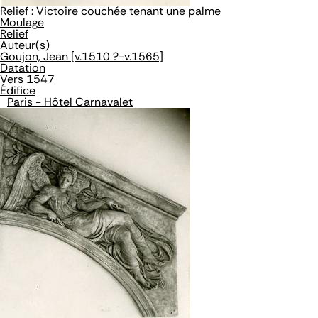
Relief : Victoire couchée tenant une palme
Moulage
Relief
Auteur(s)
Goujon, Jean [v.1510 ?-v.1565]
Datation
Vers 1547
Édifice
Paris - Hôtel Carnavalet