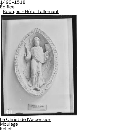
1490-1518
Édifice
Bourges - Hôtel Lallemant
Le Christ de l'Ascension
Moulage
Relief