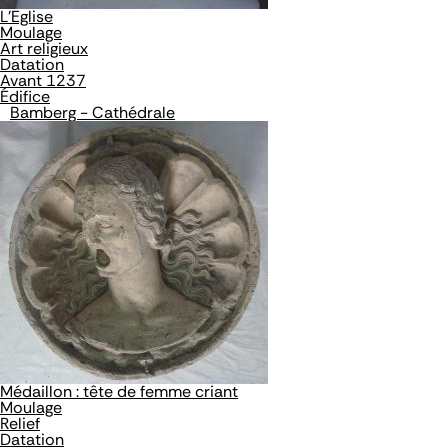
L'Eglise
Moulage
Art religieux
Datation
Avant 1237
Édifice
Bamberg - Cathédrale
Médaillon : tête de femme criant
Moulage
Relief
Datation