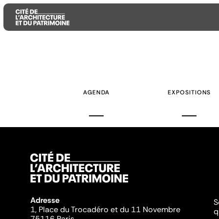
Aller
Aller
Aller
au
au
à
contenu
menu
la
AGENDA
EXPOSITIONS
principal
principal
recherche
Adresse
S
1, Place du Trocadéro et du 11 Novembre
q
75116 Paris