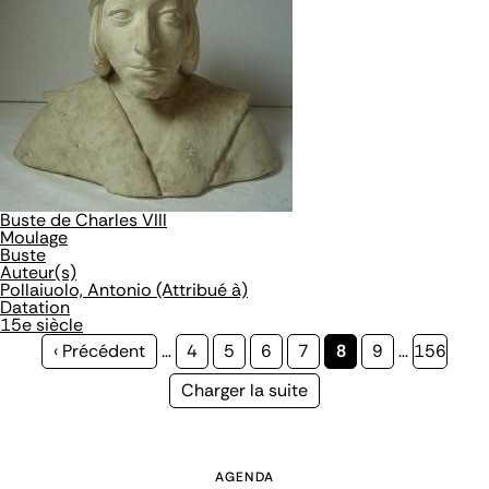
Buste de Charles VIII
Moulage
Buste
Auteur(s)
Pollaiuolo, Antonio (Attribué à)
Datation
15e siècle
Page
‹ Précédent
…
Page
4
Page
5
Page
6
Page
7
Page
8
Page
9
…
Page
156
précédente
courante
Page
Charger la suite
suivante
AGENDA