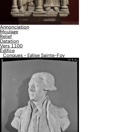
Annonciation
Moulage
Relief
Datation
Vers 1100
Édifice
Conques - Eglise Sainte-Foy