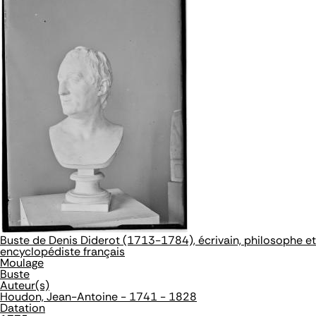
Buste de Denis Diderot (1713-1784), écrivain, philosophe et
encyclopédiste français
Moulage
Buste
Auteur(s)
Houdon, Jean-Antoine - 1741 - 1828
Datation