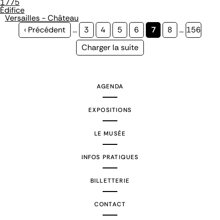
1775
Édifice
Versailles - Château
Page
‹ Précédent
…
Page
3
Page
4
Page
5
Page
6
Page
7
Page
8
…
Page
156
précédente
courante
Page
Charger la suite
suivante
AGENDA
EXPOSITIONS
LE MUSÉE
INFOS PRATIQUES
BILLETTERIE
CONTACT