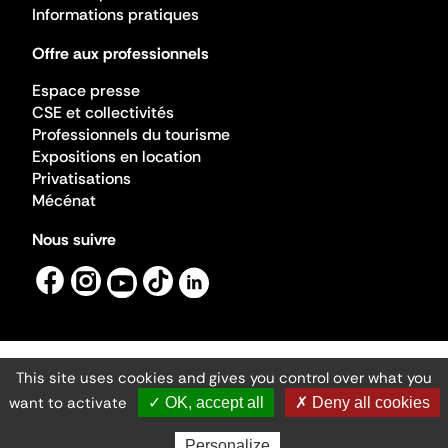
Informations pratiques
Offre aux professionnels
Espace presse
CSE et collectivités
Professionnels du tourisme
Expositions en location
Privatisations
Mécénat
Nous suivre
This site uses cookies and gives you control over what you
Mentions légales
Gestion des cookies
want to activate
✓ OK, accept all
✗ Deny all cookies
Accessibilité numérique
Ministère de la Culture ©2026
- Cité de l'architecture et du patrimoine
Personalize