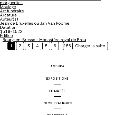
marguerites
Moulage
Art funéraire
Arcature
Auteur(s)
Jean de Bruxelles ou Jan Van Roome
Datation
1516-1522
Édifice
Bourg-en-Bresse - Monastère royal de Brou
Page
1
Page
2
Page
3
Page
4
Page
5
Page
6
…
Page
156
Page
Charger la suite
courante
suivante
AGENDA
EXPOSITIONS
LE MUSÉE
INFOS PRATIQUES