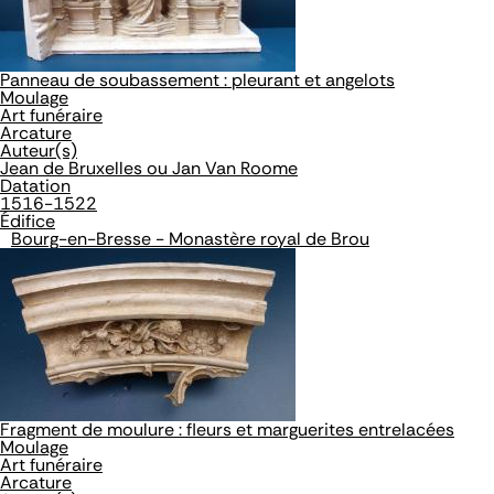
Panneau de soubassement : pleurant et angelots
Moulage
Art funéraire
Arcature
Auteur(s)
Jean de Bruxelles ou Jan Van Roome
Datation
1516-1522
Édifice
Bourg-en-Bresse - Monastère royal de Brou
Fragment de moulure : fleurs et marguerites entrelacées
Moulage
Art funéraire
Arcature