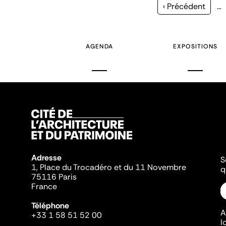
Page
‹ Précédent
…
précédente
AGENDA
EXPOSITIONS
Adresse
S
1, Place du Trocadéro et du 11 Novembre
q
75116 Paris
France
Téléphone
A
+33 1 58 51 52 00
l