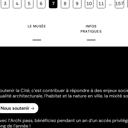
Page
3
Page
4
Page
5
Page
6
Page
7
Page
8
Page
9
Page
10
Page
11
…
Page
157
courante
LE MUSÉE
INFOS
PRATIQUES
outenir la Cité, c'est contribuer à répondre à des enjeux soc
ualité architecturale, l'habitat et la nature en ville, la mixité so
Nous soutenir
vec l’Archi pass, bénéficiez pendant un an d’un accès privilégi
ong de l’année !