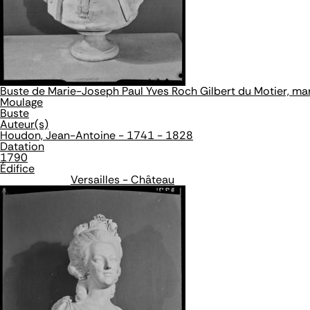
Buste de Marie-Joseph Paul Yves Roch Gilbert du Motier, m
Moulage
Buste
Auteur(s)
Houdon, Jean-Antoine - 1741 - 1828
Datation
1790
Édifice
Versailles - Château