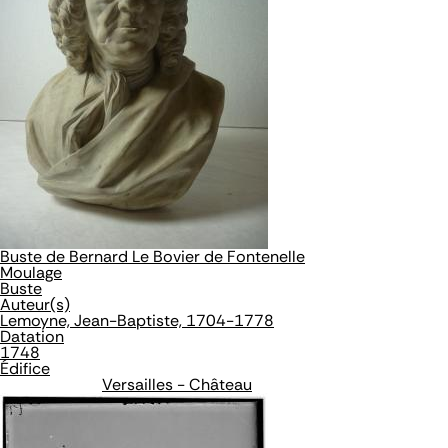
Buste de Bernard Le Bovier de Fontenelle
Moulage
Buste
Auteur(s)
Lemoyne, Jean-Baptiste, 1704-1778
Datation
1748
Édifice
Versailles - Château