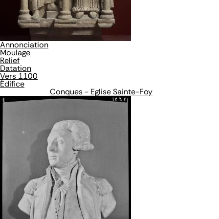
Annonciation
Moulage
Relief
Datation
Vers 1100
Édifice
Conques - Eglise Sainte-Foy