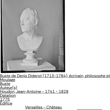
Buste de Denis Diderot (1713-1784), écrivain, philosophe et
Moulage
Buste
Auteur(s)
Houdon, Jean-Antoine - 1741 - 1828
Datation
1775
Édifice
Versailles - Château