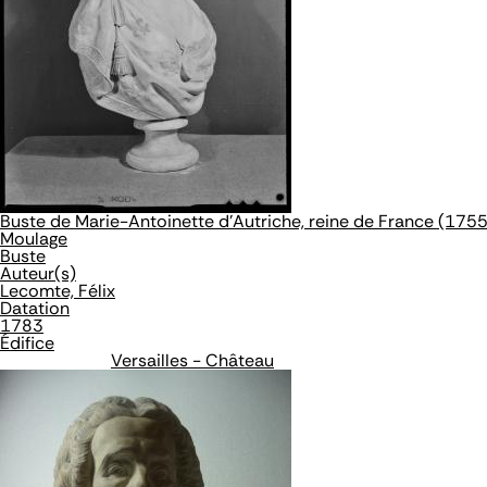
Buste de Marie-Antoinette d'Autriche, reine de France (17
Moulage
Buste
Auteur(s)
Lecomte, Félix
Datation
1783
Édifice
Versailles - Château