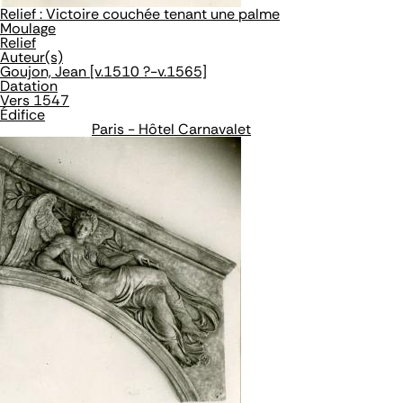
Relief : Victoire couchée tenant une palme
Moulage
Relief
Auteur(s)
Goujon, Jean [v.1510 ?-v.1565]
Datation
Vers 1547
Édifice
Paris - Hôtel Carnavalet