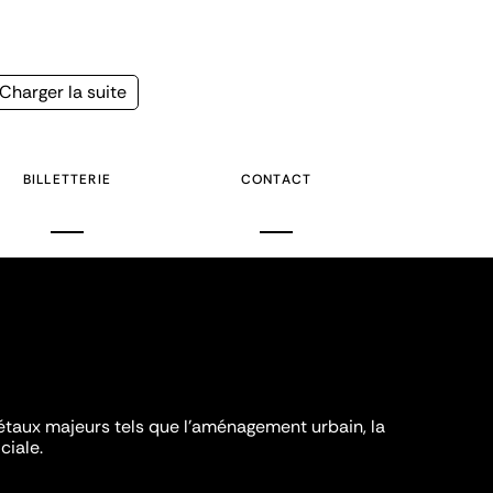
Page
Charger la suite
suivante
BILLETTERIE
CONTACT
iétaux majeurs tels que l'aménagement urbain, la
ciale.