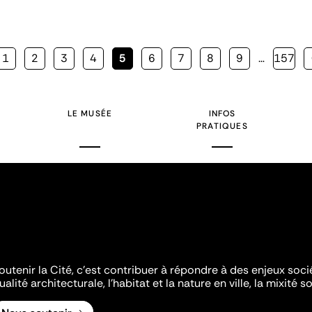
Page
1
Page
2
Page
3
Page
4
Page
5
Page
6
Page
7
Page
8
Page
9
…
Page
157
courante
LE MUSÉE
INFOS
PRATIQUES
outenir la Cité, c'est contribuer à répondre à des enjeux soc
ualité architecturale, l'habitat et la nature en ville, la mixité so