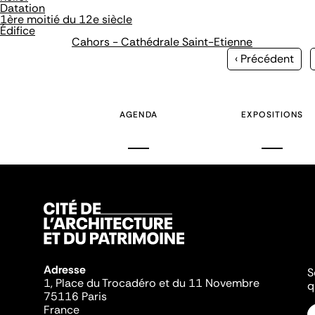
Datation
1ère moitié du 12e siècle
Édifice
Cahors - Cathédrale Saint-Etienne
Page
‹ Précédent
précédente
AGENDA
EXPOSITIONS
Adresse
S
1, Place du Trocadéro et du 11 Novembre
q
75116 Paris
France