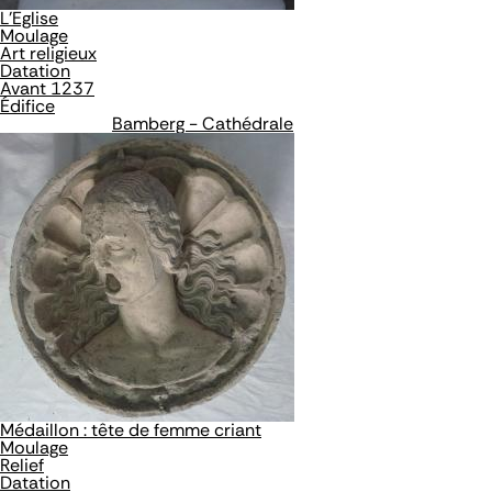
L'Eglise
Moulage
Art religieux
Datation
Avant 1237
Édifice
Bamberg - Cathédrale
Médaillon : tête de femme criant
Moulage
Relief
Datation