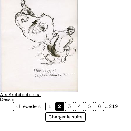
Ars Architectonica
Dessin
Page
‹ Précédent
Page
1
Page
2
Page
3
Page
4
Page
5
Page
6
…
Page
219
précédente
courante
Page
Charger la suite
suivante