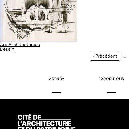
Ars Architectonica
Dessin
Page
‹ Précédent
…
précédente
AGENDA
EXPOSITIONS