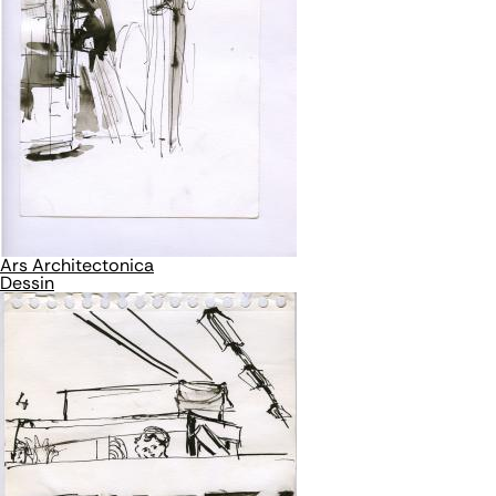
Ars Architectonica
Dessin