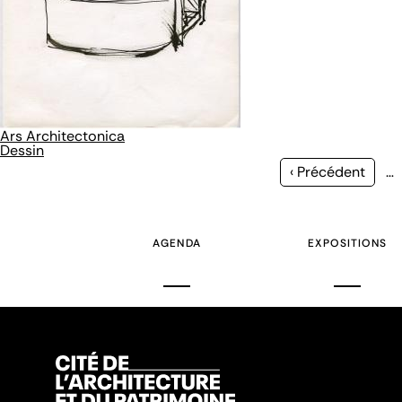
Ars Architectonica
Dessin
Page
‹ Précédent
…
précédente
AGENDA
EXPOSITIONS