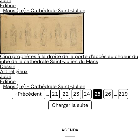
Jubé
Édifice
Mans (Le) - Cathédrale Saint-Julien
Cinq prophètes à la droite de la porte d'accès au choeur du
jubé de la cathédrale Saint-Julien du Mans
Dessin
Art religieux
Jubé
Édifice
Mans (Le) - Cathédrale Saint-Julien
Page
‹ Précédent
…
Page
21
Page
22
Page
23
Page
24
Page
25
Page
26
…
Page
219
précédente
courante
Page
Charger la suite
suivante
AGENDA