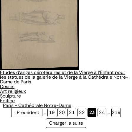
Etudes d'anges céroféraires et de la Vierge à l'Enfant pour
les statues de la galerie de la Vierge à la Cathédrale Notre-
Dame de Paris
Dessin
Art religieux
Sculpture
Édifice
Paris - Cathédrale Notre-Dame
Page
‹ Précédent
…
Page
19
Page
20
Page
21
Page
22
Page
23
Page
24
…
Page
219
précédente
courante
Page
Charger la suite
suivante