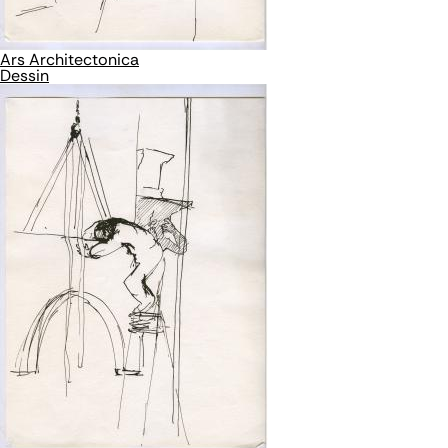
Ars Architectonica
Dessin