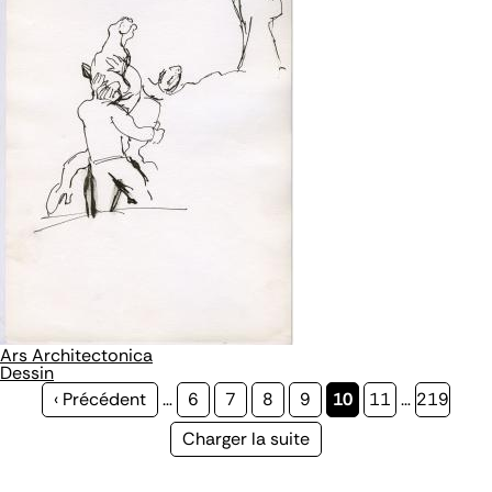
Ars Architectonica
Dessin
Page
‹ Précédent
…
Page
6
Page
7
Page
8
Page
9
Page
10
Page
11
…
Page
219
précédente
courante
Page
Charger la suite
suivante