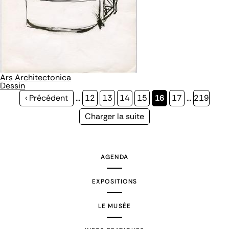
Ars Architectonica
Dessin
Page
‹ Précédent
…
Page
12
Page
13
Page
14
Page
15
Page
16
Page
17
…
Page
219
précédente
courante
Page
Charger la suite
suivante
AGENDA
EXPOSITIONS
LE MUSÉE