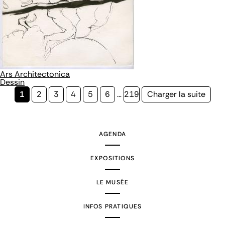
Ars Architectonica
Dessin
Page
1
Page
2
Page
3
Page
4
Page
5
Page
6
…
Page
219
Page
Charger la suite
courante
suivante
AGENDA
EXPOSITIONS
LE MUSÉE
INFOS PRATIQUES