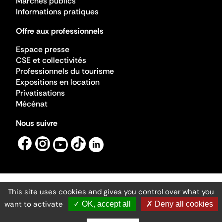
Marchés publics
Informations pratiques
Offre aux professionnels
Espace presse
CSE et collectivités
Professionnels du tourisme
Expositions en location
Privatisations
Mécénat
Nous suivre
This site uses cookies and gives you control over what you
Mentions légales
Gestion des cookies
want to activate
✓ OK, accept all
✗ Deny all cookies
Accessibilité numérique
Ministère de la Culture ©2026
- Cité de l'architecture et du patrimoine