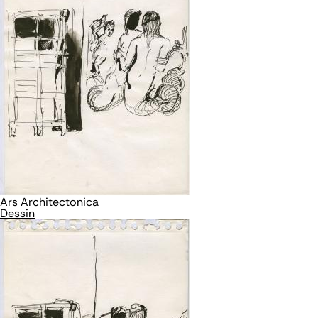
Ars Architectonica
Dessin