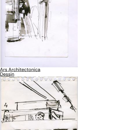
Ars Architectonica
Dessin