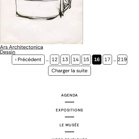
Ars Architectonica
Dessin
Page
‹ Précédent
…
Page
12
Page
13
Page
14
Page
15
Page
16
Page
17
…
Page
219
précédente
courante
Page
Charger la suite
suivante
AGENDA
EXPOSITIONS
LE MUSÉE