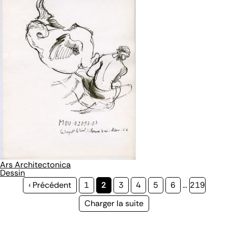
Ars Architectonica
Dessin
Page
‹ Précédent
Page
1
Page
2
Page
3
Page
4
Page
5
Page
6
…
Page
219
précédente
courante
Page
Charger la suite
suivante